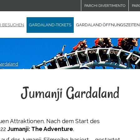
PARCHI DIVERTIMENTO
PAR
 BESUCHEN
GARDALAND-TICKETS
GARDALAND ÖFFNUNGSZEITEN
Gardaland
Jumanji Gardaland
uen Attraktionen. Nach dem Start des
022
Jumanji: The Adventure
.
e auf der Jumanji-Filmreihe basiert – gestartet