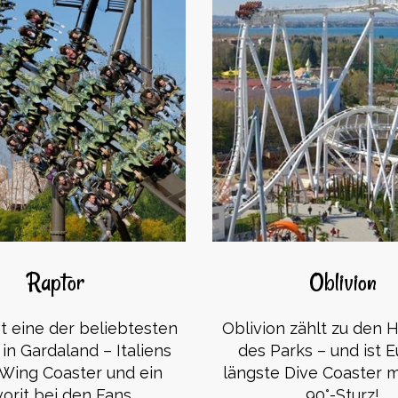
Raptor
Oblivion
st eine der beliebtesten
Oblivion zählt zu den H
in Gardaland – Italiens
des Parks – und ist 
 Wing Coaster und ein
längste Dive Coaster 
orit bei den Fans.
90°-Sturz!