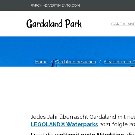
PARCHI-DIVERTIMENTO.COM
Gardaland Park
GARDALAND
Home
Gardaland besuchen
Attraktionen in 
Jedes Jahr überrascht Gardaland mit ne
LEGOLAND® Waterparks
2021 folgte 2
Es ist die
weltweit erste Attraktion
, di