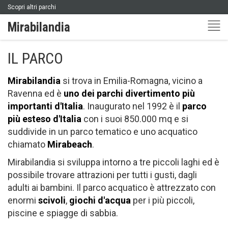
Scopri altri parchi
Tog
Mirabilandia
nav
IL PARCO
Mirabilandia
si trova in Emilia-Romagna, vicino a
Ravenna ed è
uno dei parchi divertimento più
importanti d'Italia
. Inaugurato nel 1992 è il
parco
più esteso d'Italia
con i suoi 850.000 mq e si
suddivide in un parco tematico e uno acquatico
chiamato
Mirabeach
.
Mirabilandia si sviluppa intorno a tre piccoli laghi ed è
possibile trovare attrazioni per tutti i gusti, dagli
adulti ai bambini. Il parco acquatico è attrezzato con
enormi
scivoli
,
giochi d'acqua
per i più piccoli,
piscine e spiagge di sabbia.